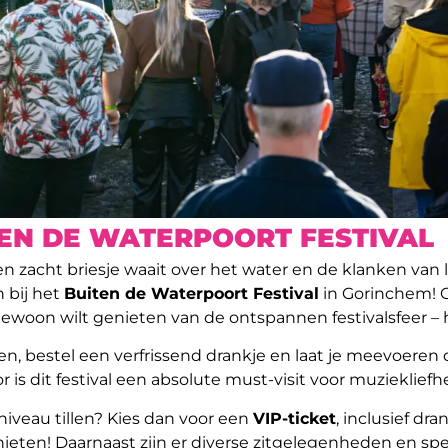
TEN DE WATERPOORT FESTIVAL
een zacht briesje waait over het water en de klanken va
n bij het
Buiten de Waterpoort Festival
in Gorinchem! O
ewoon wilt genieten van de ontspannen festivalsfeer – hi
n, bestel een verfrissend drankje en laat je meevoeren 
or is dit festival een absolute must-visit voor muzieklief
 niveau tillen? Kies dan voor een
VIP-ticket
, inclusief dra
ten! Daarnaast zijn er diverse zitgelegenheden en speci