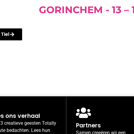
ESTIVAL
TIEL - 3
 Tiel
s ons verhaal
3 creatieve geesten Totally
Partners
ute bedachten. Lees hun
Samen creeëren wij een