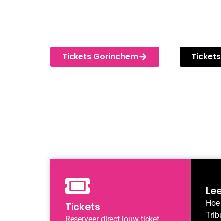
TOTALLY TRIBUTE F
Buiten de waterpoort Festival Gorinchem.
Tickets Gorinchem
Tickets
Lee
Hoe 
Tickets
Trib
Reserveer direct jouw ticket