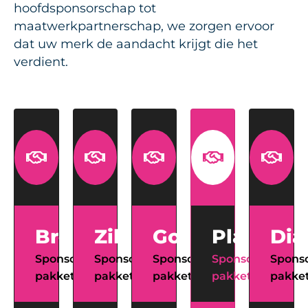
hoofdsponsorschap tot
maatwerkpartnerschap, we zorgen ervoor
dat uw merk de aandacht krijgt die het
verdient.
Brons
Zilver
Goud
Platinum
Di
Sponsor
Sponsor
Sponsor
Sponsor
Spons
pakket
pakket
pakket
pakket
pakke